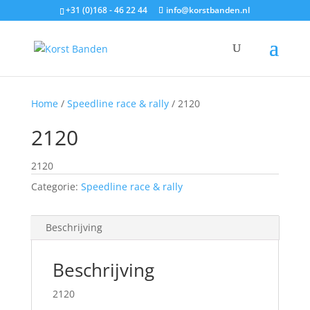
+31 (0)168 - 46 22 44
info@korstbanden.nl
Home
/
Speedline race & rally
/ 2120
2120
2120
Categorie:
Speedline race & rally
Beschrijving
Beschrijving
2120