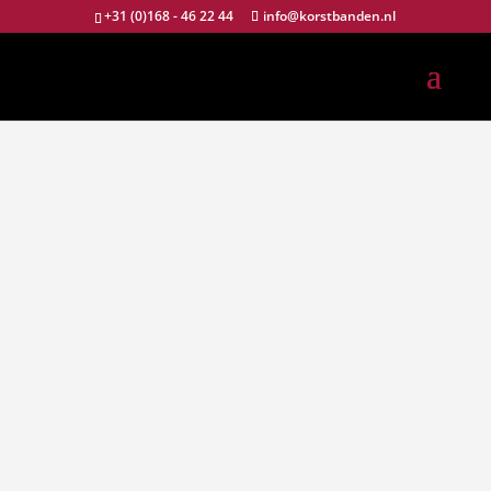
+31 (0)168 - 46 22 44
info@korstbanden.nl
SCOOTER/BRO
MFIETS
Veiligheid, grip en comfort
Brommers en scooters zijn ideaal voor korte ritten,
woon-werkverkeer en snelle verplaatsingen in de
stad. Goede banden zijn daarbij essentieel. Ze
zorgen niet alleen voor grip en stabiliteit, maar ook