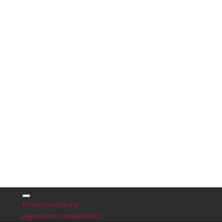
CONTACT
Het grootste assortiment
banden en velgen!
Privacyverklaring
Algemene voorwaarden