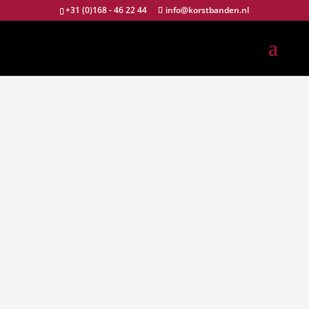
+31 (0)168 - 46 22 44
info@korstbanden.nl
AANBIEDINGEN
/ACTIES
Race-en rally wielen
Speedline
Compomotive