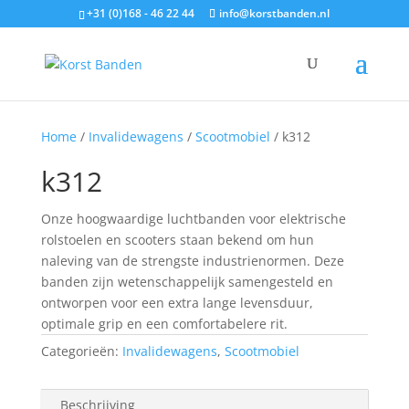
+31 (0)168 - 46 22 44
info@korstbanden.nl
Home
/
Invalidewagens
/
Scootmobiel
/ k312
k312
Onze hoogwaardige luchtbanden voor elektrische
rolstoelen en scooters staan ​​bekend om hun
naleving van de strengste industrienormen. Deze
banden zijn wetenschappelijk samengesteld en
ontworpen voor een extra lange levensduur,
optimale grip en een comfortabelere rit.
Categorieën:
Invalidewagens
,
Scootmobiel
Beschrijving