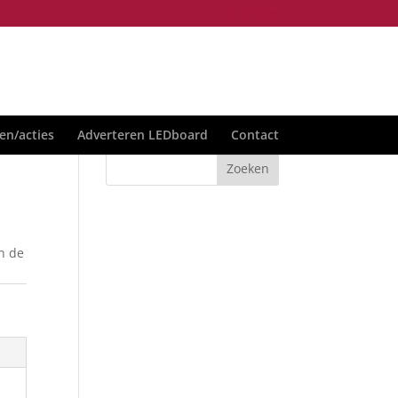
0 items
en/acties
Adverteren LEDboard
Contact
n de