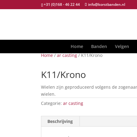
+31 (0)168 - 46 22 44
info@korstbanden.nl
Home
Banden
Velgen
Home
/
ar casting
/ K11/Krono
K11/Krono
Wielen zijn geproduceerd volgens de zogenaamd
wielen.
Categorie:
ar casting
Beschrijving