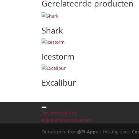
Gerelateerde producten
Shark
Icestorm
Excalibur
Privacyverklaring
Algemene voorwaarden
Ontworpen door:
@Pi-Apps
| Hosting door:
Co