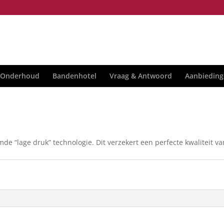
Onderhoud
Bandenhotel
Vraag & Antwoord
Aanbieding
e “lage druk” technologie. Dit verzekert een perfecte kwaliteit va