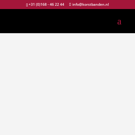
+31 (0)168 - 46 22 44
info@korstbanden.nl
Of u een BMW, Ducati, Harley-Davidson, Honda,
Kawasaki, KTM, , Suzuki, , Triumph, Yamaha, of
welk ander merk rijdt,
of u nu de trotse bezitter bent van een oldtimer,
tourmotor of het allernieuwste racemonster, wij